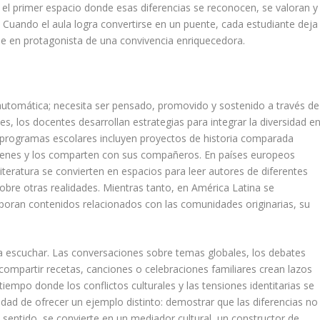
r el primer espacio donde esas diferencias se reconocen, se valoran y
Cuando el aula logra convertirse en un puente, cada estudiante deja
rse en protagonista de una convivencia enriquecedora.
 automática; necesita ser pensado, promovido y sostenido a través de
, los docentes desarrollan estrategias para integrar la diversidad e
s programas escolares incluyen proyectos de historia comparada
ígenes y los comparten con sus compañeros. En países europeos
iteratura se convierten en espacios para leer autores de diferentes
bre otras realidades. Mientras tanto, en América Latina se
orporan contenidos relacionados con las comunidades originarias, su
a escuchar. Las conversaciones sobre temas globales, los debates
compartir recetas, canciones o celebraciones familiares crean lazos
tiempo donde los conflictos culturales y las tensiones identitarias se
cidad de ofrecer un ejemplo distinto: demostrar que las diferencias no
 sentido, se convierte en un mediador cultural, un constructor de