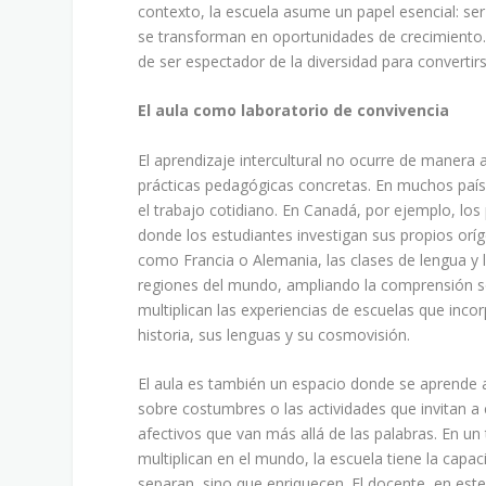
contexto, la escuela asume un papel esencial: se
se transforman en oportunidades de crecimiento. 
de ser espectador de la diversidad para converti
El aula como laboratorio de convivencia
El aprendizaje intercultural no ocurre de manera
prácticas pedagógicas concretas. En muchos países
el trabajo cotidiano. En Canadá, por ejemplo, lo
donde los estudiantes investigan sus propios or
como Francia o Alemania, las clases de lengua y l
regiones del mundo, ampliando la comprensión so
multiplican las experiencias de escuelas que inc
historia, sus lenguas y su cosmovisión.
El aula es también un espacio donde se aprende 
sobre costumbres o las actividades que invitan a 
afectivos que van más allá de las palabras. En un 
multiplican en el mundo, la escuela tiene la capa
separan, sino que enriquecen. El docente, en este