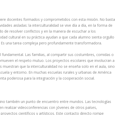
equiere docentes formados y comprometidos con esta misión. No bast
vidades aisladas: la interculturalidad se vive día a día, en la forma de
do de resolver conflictos y en la manera de escuchar a los
sidad cultural en su práctica ayudan a que cada alumno sienta orgullo
ás. Es una tarea compleja pero profundamente transformadora.
fundamental. Las familias, al compartir sus costumbres, comidas o
promueven el respeto mutuo. Los proyectos escolares que involucran a
s muestran que la interculturalidad no se enseña solo en el aula, sino
scuela y entorno. En muchas escuelas rurales y urbanas de América
enta poderosa para la integración y la cooperación social.
o, sino también un punto de encuentro entre mundos. Las tecnologías
en realizar videoconferencias con jóvenes de otros países,
proyectos científicos y artísticos. Este contacto directo rompe