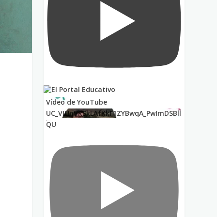
Vídeo de YouTube
UC_VIUnVRSkLAfKkF1ZYBwqA_PwImDSBll
QU