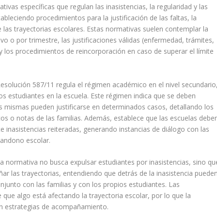
ivas específicas que regulan las inasistencias, la regularidad y las
bleciendo procedimientos para la justificación de las faltas, la
 las trayectorias escolares. Estas normativas suelen contemplar la
ivo o por trimestre, las justificaciones válidas (enfermedad, trámites,
y los procedimientos de reincorporación en caso de superar el límite
Resolución 587/11 regula el régimen académico en el nivel secundario
os estudiantes en la escuela. Este régimen indica que se deben
 las mismas pueden justificarse en determinados casos, detallando los
os o notas de las familias. Además, establece que las escuelas debe
inasistencias reiteradas, generando instancias de diálogo con las
bandono escolar.
la normativa no busca expulsar estudiantes por inasistencias, sino qu
r las trayectorias, entendiendo que detrás de la inasistencia puede
njunto con las familias y con los propios estudiantes. Las
e que algo está afectando la trayectoria escolar, por lo que la
 con estrategias de acompañamiento.