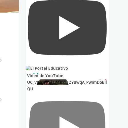
o
Vídeo de YouTube
UC_VIUnVRSkLAfKkF1ZYBwqA_PwImDSBll
QU
o