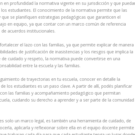
 en profundidad la normativa vigente en su jurisdicción y que pueda
an los estudiantes. El conocimiento de la normativa permite que las
y que se planifiquen estrategias pedagógicas que garanticen el
abajo en equipo, ya que contar con un marco común de referencia
 de acuerdos institucionales.
fortalecer el lazo con las familias, ya que permite explicar de manera
bilidades de justificación de inasistencias y los riesgos que implica la
e de cuidado y respeto, la normativa puede convertirse en una
nsabilidad entre la escuela y las familias.
eguimiento de trayectorias en tu escuela, conocer en detalle la
e los estudiantes es un paso clave. A partir de allí, podés planificar
n con las familias y acompañamiento pedagógico que permitan
scuela, cuidando su derecho a aprender y a ser parte de la comunidad
es solo un marco legal, es también una herramienta de cuidado, de
rla, aplicarla y reflexionar sobre ella en el equipo docente permite
que trabajan cada día para que cada estudiante tenga un lugar dond