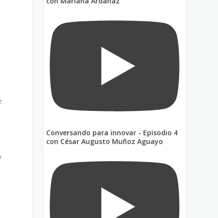
con Mariana Ardanaz
e
e
Conversando para innovar - Episodio 4
con César Augusto Muñoz Aguayo
o
.