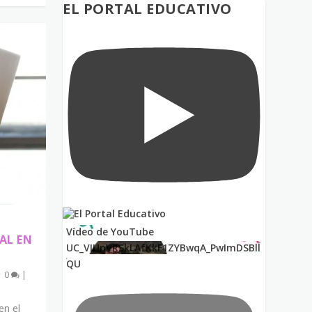
EL PORTAL EDUCATIVO
Vídeo de YouTube
AL EN
UC_VIUnVRSkLAfKkF1ZYBwqA_PwImDSBll
QU
|
0
|
en el