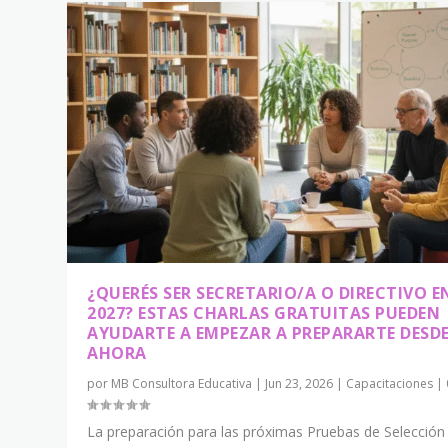
¿QUERÉS SER SECRETARIO/A O DIRECTIVO E
2027? ESTAS CHARLAS GRATUITAS PUEDEN
AYUDARTE A EMPEZAR A PREPARARTE DESD
AHORA
por
MB Consultora Educativa
|
Jun 23, 2026
|
Capacitaciones
|
La preparación para las próximas Pruebas de Selección 