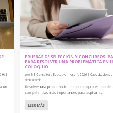
O?
PRUEBAS DE SELECCIÓN Y CONCURSOS: P
PARA RESOLVER UNA PROBLEMÁTICA EN 
COLOQUIO
0
|
por
MB Consultora Educativa
|
Ago 4, 2026
|
Capacitaciones
ia un
Resolver una problemática en un coloquio es una de l
competencias más importantes para aspirar a...
LEER MÁS