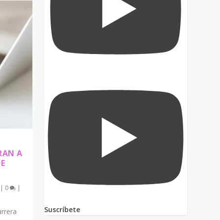
S
RAN A
DE
|
0
|
Suscríbete
rrera