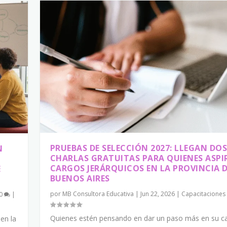
PRUEBAS DE SELECCIÓN 2027: LLEGAN DO
N
CHARLAS GRATUITAS PARA QUIENES ASPI
CARGOS JERÁRQUICOS EN LA PROVINCIA 
E
BUENOS AIRES
por
MB Consultora Educativa
|
Jun 22, 2026
|
Capacitaciones
0
|
Quienes estén pensando en dar un paso más en su ca
en la