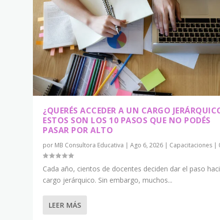
¿QUERÉS ACCEDER A UN CARGO JERÁRQUIC
ESTOS SON LOS 10 PASOS QUE NO PODÉS
PASAR POR ALTO
por
MB Consultora Educativa
|
Ago 6, 2026
|
Capacitaciones
|
Cada año, cientos de docentes deciden dar el paso hac
cargo jerárquico. Sin embargo, muchos...
LEER MÁS