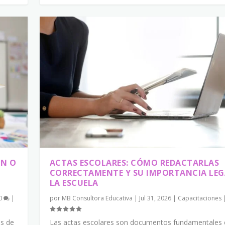
ÓN O
ACTAS ESCOLARES: CÓMO REDACTARLAS
CORRECTAMENTE Y SU IMPORTANCIA LEG
LA ESCUELA
0
|
por
MB Consultora Educativa
|
Jul 31, 2026
|
Capacitaciones
as de
Las actas escolares son documentos fundamentales 