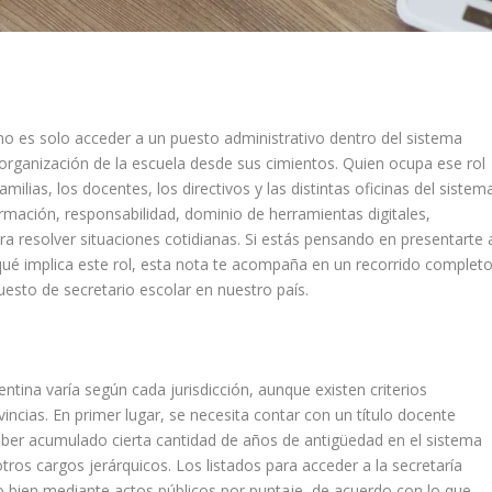
 no es solo acceder a un puesto administrativo dentro del sistema
 organización de la escuela desde sus cimientos. Quien ocupa ese rol
ilias, los docentes, los directivos y las distintas oficinas del sistem
rmación, responsabilidad, dominio de herramientas digitales,
 resolver situaciones cotidianas. Si estás pensando en presentarte 
é implica este rol, esta nota te acompaña en un recorrido complet
puesto de secretario escolar en nuestro país.
ntina varía según cada jurisdicción, aunque existen criterios
incias. En primer lugar, se necesita contar con un título docente
aber acumulado cierta cantidad de años de antigüedad en el sistema
ros cargos jerárquicos. Los listados para acceder a la secretaría
o bien mediante actos públicos por puntaje, de acuerdo con lo que