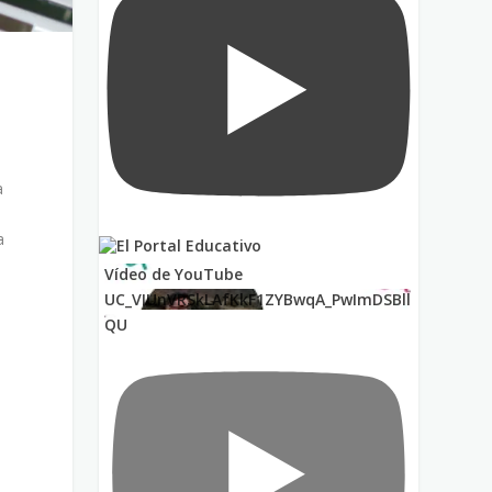
a
a
o
Vídeo de YouTube
UC_VIUnVRSkLAfKkF1ZYBwqA_PwImDSBll
QU