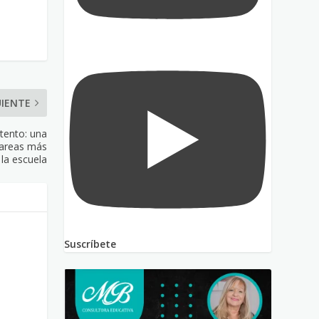
UIENTE
ntento: una
 tareas más
la escuela
Suscríbete