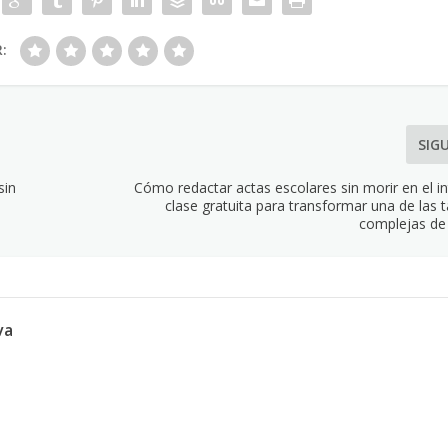
R:
SIG
sin
Cómo redactar actas escolares sin morir en el i
clase gratuita para transformar una de las
complejas de 
va