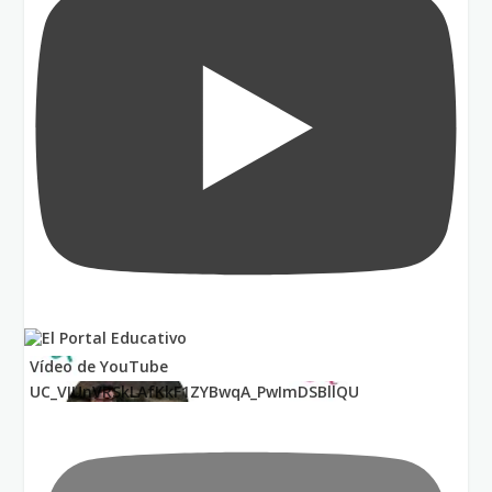
Vídeo de YouTube
UC_VIUnVRSkLAfKkF1ZYBwqA_PwImDSBllQU