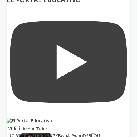
Vídeo de YouTube
UC_VIUnVRSkLAfKkF1ZYBwqA_PwImDSBllQU