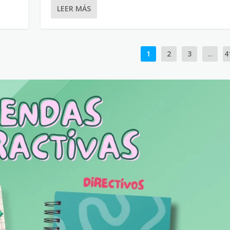
LEER MÁS
1
2
3
...
4