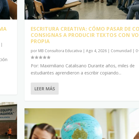
RMA
ESCRITURA CREATIVA: CÓMO PASAR DE C
CONSIGNAS A PRODUCIR TEXTOS CON V
PROPIA
|
por
MB Consultora Educativa
|
Ago 4, 2026
|
Comunidad
|
0
ción
Por: Maximiliano Catalisano Durante años, miles de
estudiantes aprendieron a escribir copiando...
LEER MÁS