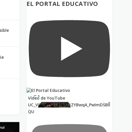
EL PORTAL EDUCATIVO
sible
ia
Vídeo de YouTube
UC_VIUnVRSkLAfKkF1ZYBwqA_PwImDSBll
QU