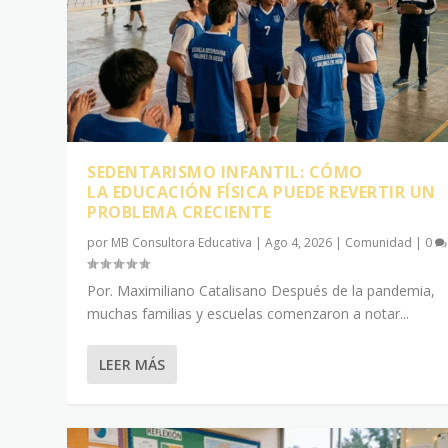
SEDENTARISMO INFANTIL: CÓMO
LA EDUCACIÓN FÍSICA PUEDE REVERTIR UN
PROBLEMA CRECIENTE
por
MB Consultora Educativa
|
Ago 4, 2026
|
Comunidad
|
0
Por. Maximiliano Catalisano Después de la pandemia,
muchas familias y escuelas comenzaron a notar...
LEER MÁS