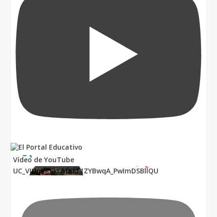
Vídeo de YouTube
UC_VIUnVRSkLAfKkF1ZYBwqA_PwImDSBllQU