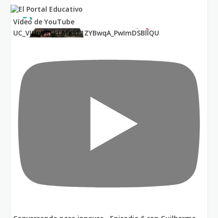
Vídeo de YouTube
UC_VIUnVRSkLAfKkF1ZYBwqA_PwImDSBllQU