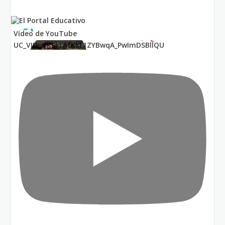
Vídeo de YouTube
UC_VIUnVRSkLAfKkF1ZYBwqA_PwImDSBllQU