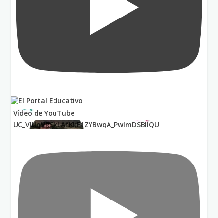
Vídeo de YouTube
UC_VIUnVRSkLAfKkF1ZYBwqA_PwImDSBllQU