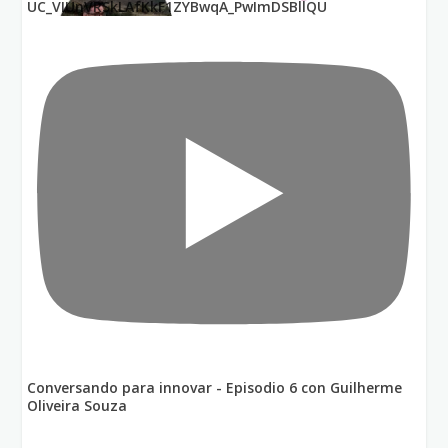
UC_VIUnVRSkLAfKkF1ZYBwqA_PwImDSBllQU
Conversando para innovar - Episodio 6 con Guilherme
Oliveira Souza