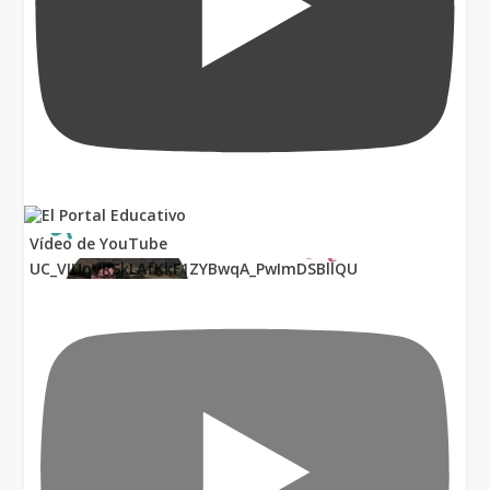
Vídeo de YouTube
UC_VIUnVRSkLAfKkF1ZYBwqA_PwImDSBllQU