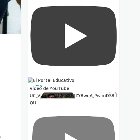
Vídeo de YouTube
UC_VIUnVRSkLAfKkF1ZYBwqA_PwImDSBll
QU
s