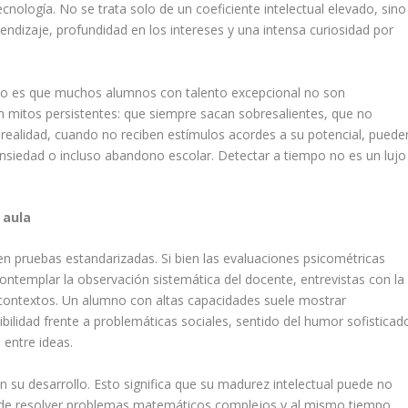
cnología. No se trata solo de un coeficiente intelectual elevado, sino
endizaje, profundidad en los intereses y una intensa curiosidad por
ivo es que muchos alumnos con talento excepcional no son
en mitos persistentes: que siempre sacan sobresalientes, que no
n realidad, cuando no reciben estímulos acordes a su potencial, puede
nsiedad o incluso abandono escolar. Detectar a tiempo no es un lujo
 aula
en pruebas estandarizadas. Si bien las evaluaciones psicométricas
ontemplar la observación sistemática del docente, entrevistas con la
s contextos. Un alumno con altas capacidades suele mostrar
bilidad frente a problemáticas sociales, sentido del humor sofisticad
 entre ideas.
 su desarrollo. Esto significa que su madurez intelectual puede no
ede resolver problemas matemáticos complejos y al mismo tiempo