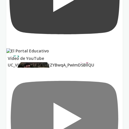
Vídeo de YouTube
UC_VIUnVRSkLAfKkF1ZYBwqA_PwImDSBllQU