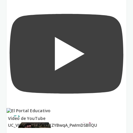
Vídeo de YouTube
UC_VIUnVRSkLAfKkF1ZYBwqA_PwImDSBllQU