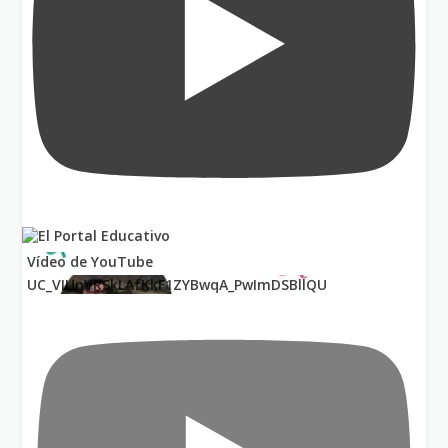
Vídeo de YouTube
UC_VIUnVRSkLAfKkF1ZYBwqA_PwImDSBllQU