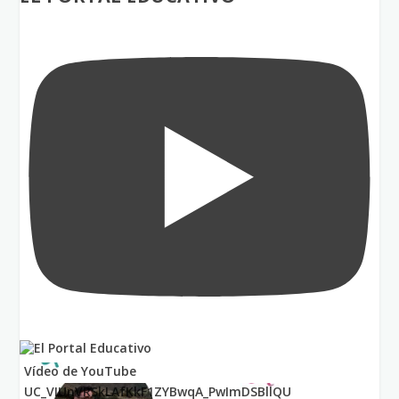
Vídeo de YouTube
UC_VIUnVRSkLAfKkF1ZYBwqA_PwImDSBllQU