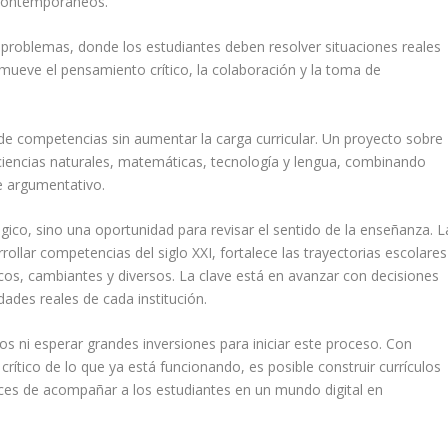
s contemporáneos.
n problemas, donde los estudiantes deben resolver situaciones reales
mueve el pensamiento crítico, la colaboración y la toma de
ión de competencias sin aumentar la carga curricular. Un proyecto sobre
ciencias naturales, matemáticas, tecnología y lengua, combinando
te argumentativo.
ógico, sino una oportunidad para revisar el sentido de la enseñanza. L
rrollar competencias del siglo XXI, fortalece las trayectorias escolares
cos, cambiantes y diversos. La clave está en avanzar con decisiones
dades reales de cada institución.
s ni esperar grandes inversiones para iniciar este proceso. Con
 crítico de lo que ya está funcionando, es posible construir currículos
aces de acompañar a los estudiantes en un mundo digital en