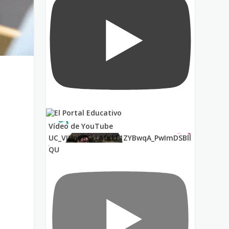
r
Vídeo de YouTube
UC_VIUnVRSkLAfKkF1ZYBwqA_PwImDSBll
QU