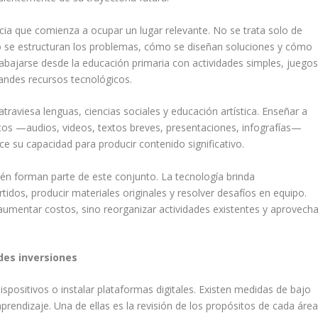
a que comienza a ocupar un lugar relevante. No se trata solo de
 se estructuran los problemas, cómo se diseñan soluciones y cómo
abajarse desde la educación primaria con actividades simples, juego
andes recursos tecnológicos.
raviesa lenguas, ciencias sociales y educación artística. Enseñar a
tos —audios, videos, textos breves, presentaciones, infografías—
ece su capacidad para producir contenido significativo.
ién forman parte de este conjunto. La tecnología brinda
idos, producir materiales originales y resolver desafíos en equipo.
a aumentar costos, sino reorganizar actividades existentes y aprovecha
des inversiones
 dispositivos o instalar plataformas digitales. Existen medidas de bajo
rendizaje. Una de ellas es la revisión de los propósitos de cada áre