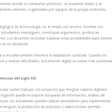
 breves donde se comparten prácticas, se resuelven dudas y se
taciones internas, organizadas por equipos de la propia institución,
dagógica de la tecnología, no al simple uso técnico. Enseñar con
los estudiantes investiguen, construyan argumentos, produzcan
ones. Los docentes necesitan explorar estas posibilidades para sentirs
n en un obstáculo.
 la escuela también favorece la adaptación curricular. Cuando los
 y revisan dificultades, la transición digital se vuelve más sostenid
.
encias del siglo XXI
icular suelen trabajar con proyectos que integran saberes digitales
estigación puede incorporar búsqueda de información, análisis de
encias, los estudiantes pueden utilizar simuladores para experimentar
En lenguas, la producción de podcasts o videos breves permite