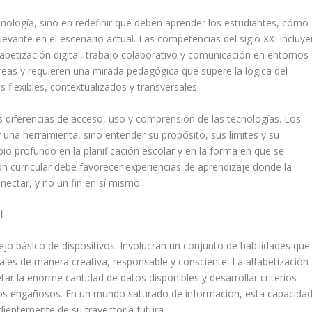
cnología, sino en redefinir qué deben aprender los estudiantes, cómo
evante en el escenario actual. Las competencias del siglo XXI incluye
abetización digital, trabajo colaborativo y comunicación en entornos
áreas y requieren una mirada pedagógica que supere la lógica del
 flexibles, contextualizados y transversales.
as diferencias de acceso, uso y comprensión de las tecnologías. Los
 una herramienta, sino entender su propósito, sus límites y su
bio profundo en la planificación escolar y en la forma en que se
ón curricular debe favorecer experiencias de aprendizaje donde la
nectar, y no un fin en sí mismo.
l
jo básico de dispositivos. Involucran un conjunto de habilidades que
ales de manera creativa, responsable y consciente. La alfabetización
tar la enorme cantidad de datos disponibles y desarrollar criterios
idos engañosos. En un mundo saturado de información, esta capacida
ndientemente de su trayectoria futura.