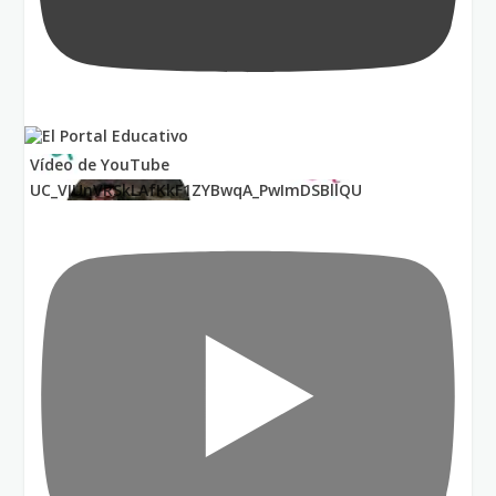
Vídeo de YouTube
UC_VIUnVRSkLAfKkF1ZYBwqA_PwImDSBllQU