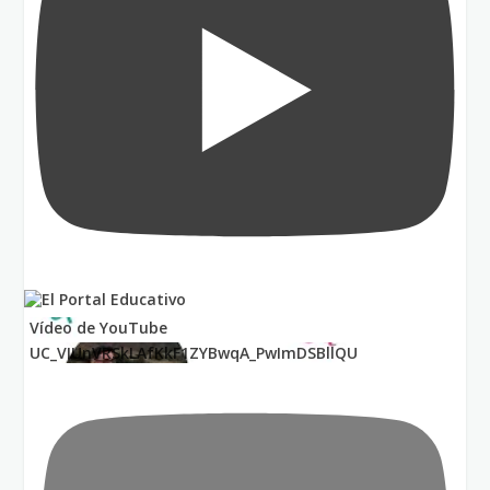
Vídeo de YouTube
UC_VIUnVRSkLAfKkF1ZYBwqA_PwImDSBllQU