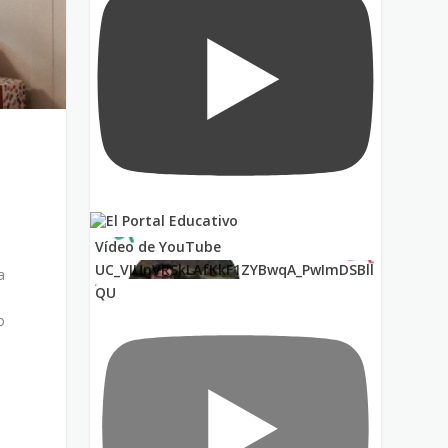
Vídeo de YouTube
UC_VIUnVRSkLAfKkF1ZYBwqA_PwImDSBll
a
QU
o