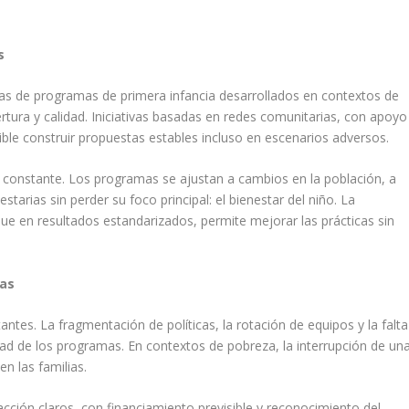
s
cias de programas de primera infancia desarrollados en contextos de
rtura y calidad. Iniciativas basadas en redes comunitarias, con apoyo
sible construir propuestas estables incluso en escenarios adversos.
constante. Los programas se ajustan a cambios en la población, a
tarias sin perder su foco principal: el bienestar del niño. La
e en resultados estandarizados, permite mejorar las prácticas sin
ias
ntes. La fragmentación de políticas, la rotación de equipos y la falta
lidad de los programas. En contextos de pobreza, la interrupción de un
n las familias.
acción claros, con financiamiento previsible y reconocimiento del