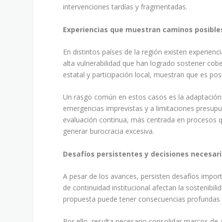
intervenciones tardías y fragmentadas.
Experiencias que muestran caminos posible
En distintos países de la región existen experien
alta vulnerabilidad que han logrado sostener cobe
estatal y participación local, muestran que es po
Un rasgo común en estos casos es la adaptación 
emergencias imprevistas y a limitaciones presupues
evaluación continua, más centrada en procesos qu
generar burocracia excesiva.
Desafíos persistentes y decisiones necesar
A pesar de los avances, persisten desafíos importa
de continuidad institucional afectan la sostenibi
propuesta puede tener consecuencias profundas e
Por ello, resulta necesario consolidar marcos de 