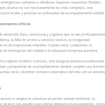
emergencias sanitarias o climáticas requieren respuestas flexibles.
ayor alcance no son necesariamente los más complejos, sino
ctores locales y priorizan la continuidad del acompañamiento infantil.
 contextos críticos
e desarrollo físico, emocional y cognitivo que se ven profundament
reza, la falta de acceso a servicios básicos, la inseguridad
nte en las trayectorias infantiles. Cuando estas condiciones se
go de interrupción del cuidado y la educación temprana aumenta.
ifica replicar modelos costosos, sino asegurar presencia institucional
idado y propuestas de acompañamiento familiar cumplen una función
muchas veces, el primer contacto sistemático del niño con un entorn
n
breza es ampliar la cobertura sin perder sentido territorial. La
 alcance son aquellos que utilizan infraestructuras existentes, com