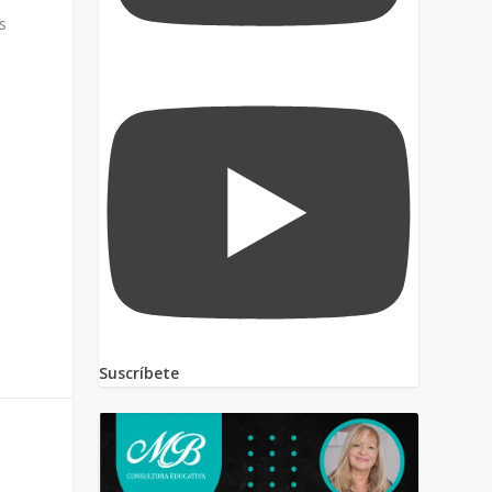
s
a
Suscríbete