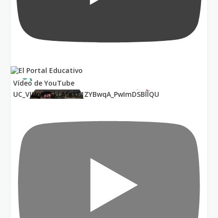
Vídeo de YouTube
UC_VIUnVRSkLAfKkF1ZYBwqA_PwImDSBllQU