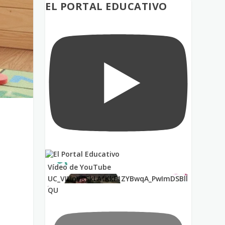
EL PORTAL EDUCATIVO
Vídeo de YouTube
UC_VIUnVRSkLAfKkF1ZYBwqA_PwImDSBll
QU