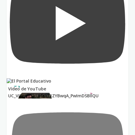
Vídeo de YouTube
UC_VIUnVRSkLAfKkF1ZYBwqA_PwImDSBllQU