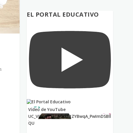
EL PORTAL EDUCATIVO
s
Vídeo de YouTube
UC_VIUnVRSkLAfKkF1ZYBwqA_PwImDSBll
QU
e