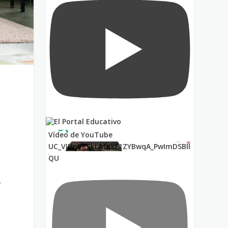
Vídeo de YouTube
UC_VIUnVRSkLAfKkF1ZYBwqA_PwImDSBll
QU
r