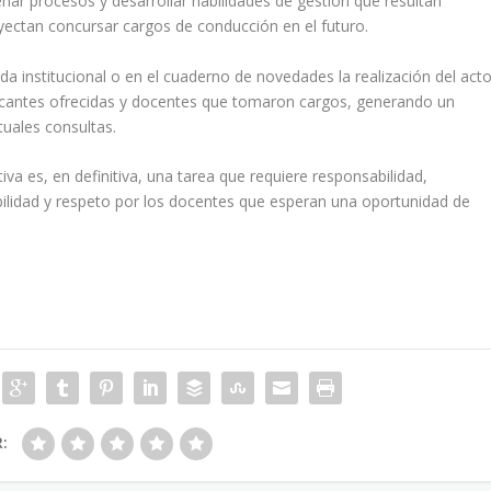
enar procesos y desarrollar habilidades de gestión que resultan
royectan concursar cargos de conducción en el futuro.
a institucional o en el cuaderno de novedades la realización del act
vacantes ofrecidas y docentes que tomaron cargos, generando un
tuales consultas.
va es, en definitiva, una tarea que requiere responsabilidad,
bilidad y respeto por los docentes que esperan una oportunidad de
R: