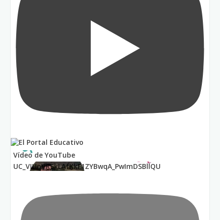
Vídeo de YouTube
UC_VIUnVRSkLAfKkF1ZYBwqA_PwImDSBllQU