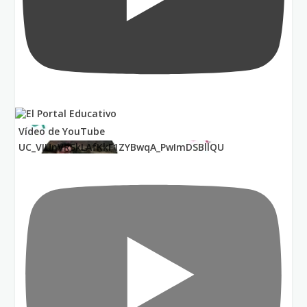
Vídeo de YouTube
UC_VIUnVRSkLAfKkF1ZYBwqA_PwImDSBllQU