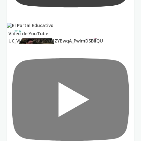
Vídeo de YouTube
UC_VIUnVRSkLAfKkF1ZYBwqA_PwImDSBllQU