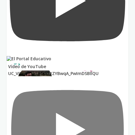
Vídeo de YouTube
UC_VIUnVRSkLAfKkF1ZYBwqA_PwImDSBllQU