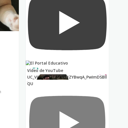
Vídeo de YouTube
UC_VIUnVRSkLAfKkF1ZYBwqA_PwImDSBll
QU
n