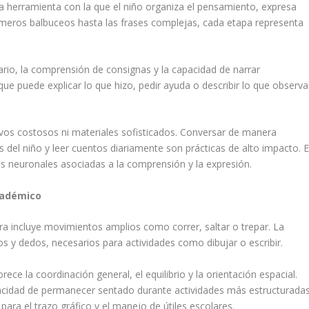
 la herramienta con la que el niño organiza el pensamiento, expresa
eros balbuceos hasta las frases complejas, cada etapa representa
ario, la comprensión de consignas y la capacidad de narrar
que puede explicar lo que hizo, pedir ayuda o describir lo que observa
tivos costosos ni materiales sofisticados. Conversar de manera
s del niño y leer cuentos diariamente son prácticas de alto impacto. E
s neuronales asociadas a la comprensión y la expresión.
cadémico
era incluye movimientos amplios como correr, saltar o trepar. La
 y dedos, necesarios para actividades como dibujar o escribir.
ce la coordinación general, el equilibrio y la orientación espacial.
pacidad de permanecer sentado durante actividades más estructuradas
para el trazo gráfico y el manejo de útiles escolares.