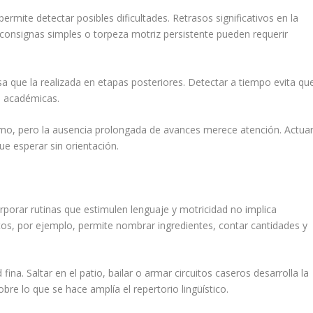
ermite detectar posibles dificultades. Retrasos significativos en la
consignas simples o torpeza motriz persistente pueden requerir
 que la realizada en etapas posteriores. Detectar a tiempo evita qu
s académicas.
itmo, pero la ausencia prolongada de avances merece atención. Actua
e esperar sin orientación.
orporar rutinas que estimulen lenguaje y motricidad no implica
ntos, por ejemplo, permite nombrar ingredientes, contar cantidades y
fina. Saltar en el patio, bailar o armar circuitos caseros desarrolla la
re lo que se hace amplía el repertorio lingüístico.