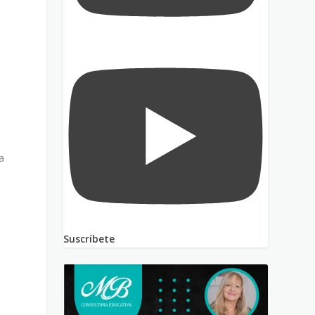
a
l
Suscríbete