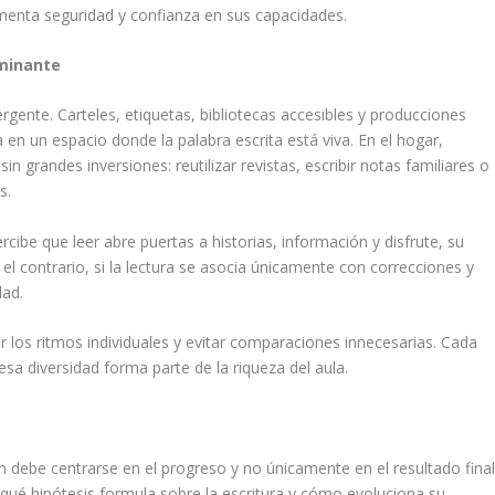
imenta seguridad y confianza en sus capacidades.
rminante
rgente. Carteles, etiquetas, bibliotecas accesibles y producciones
 en un espacio donde la palabra escrita está viva. En el hogar,
n grandes inversiones: reutilizar revistas, escribir notas familiares o
s.
rcibe que leer abre puertas a historias, información y disfrute, su
r el contrario, si la lectura se asocia únicamente con correcciones y
dad.
los ritmos individuales y evitar comparaciones innecesarias. Cada
sa diversidad forma parte de la riqueza del aula.
n debe centrarse en el progreso y no únicamente en el resultado final
 qué hipótesis formula sobre la escritura y cómo evoluciona su