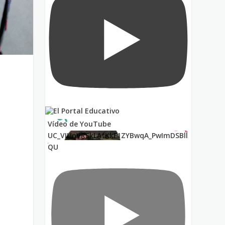
Vídeo de YouTube
UC_VIUnVRSkLAfKkF1ZYBwqA_PwImDSBll
QU
r
a