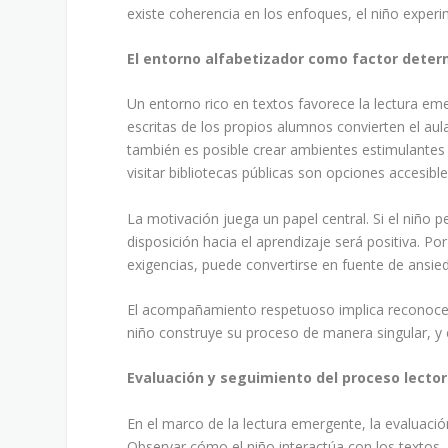
existe coherencia en los enfoques, el niño exper
El entorno alfabetizador como factor dete
Un entorno rico en textos favorece la lectura eme
escritas de los propios alumnos convierten el aula
también es posible crear ambientes estimulantes si
visitar bibliotecas públicas son opciones accesible
La motivación juega un papel central. Si el niño pe
disposición hacia el aprendizaje será positiva. Po
exigencias, puede convertirse en fuente de ansie
El acompañamiento respetuoso implica reconocer 
niño construye su proceso de manera singular, y e
Evaluación y seguimiento del proceso lector
En el marco de la lectura emergente, la evaluació
Observar cómo el niño interactúa con los textos,