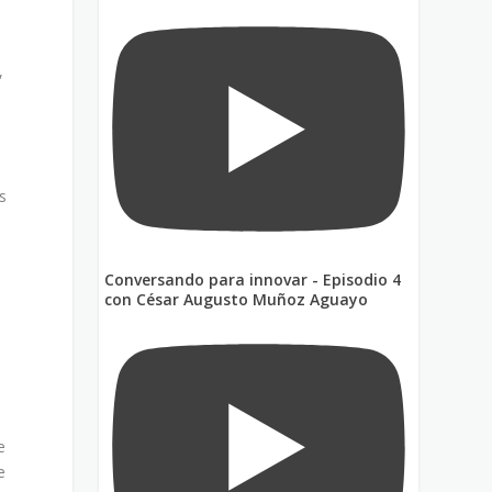
,
n
s
Conversando para innovar - Episodio 4
con César Augusto Muñoz Aguayo
e
e