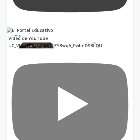
Vídeo de YouTube
UC_VIUnVRSkLAfKkF1ZYBwqA_PwImDSBllQU