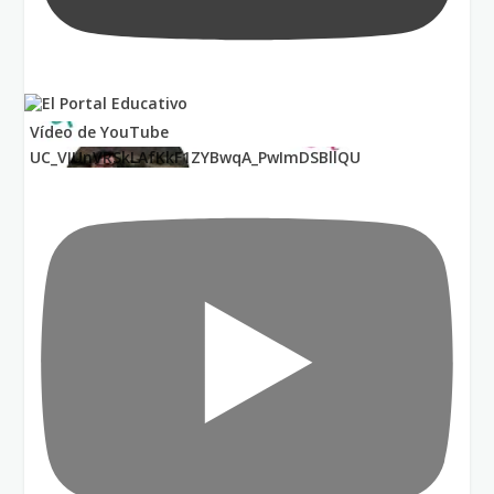
Vídeo de YouTube
UC_VIUnVRSkLAfKkF1ZYBwqA_PwImDSBllQU