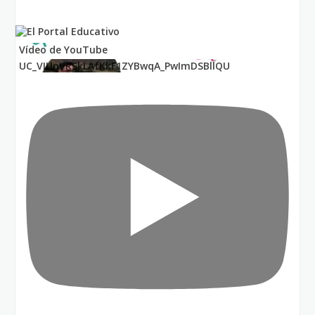
Vídeo de YouTube
UC_VIUnVRSkLAfKkF1ZYBwqA_PwImDSBllQU