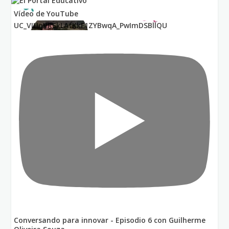
Vídeo de YouTube
UC_VIUnVRSkLAfKkF1ZYBwqA_PwImDSBllQU
Conversando para innovar - Episodio 6 con Guilherme