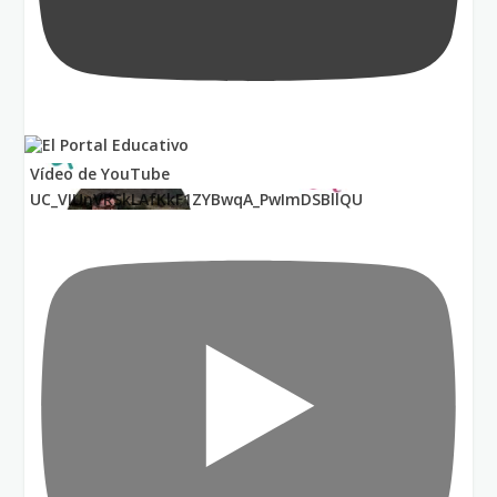
Vídeo de YouTube
UC_VIUnVRSkLAfKkF1ZYBwqA_PwImDSBllQU