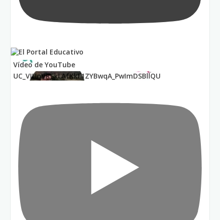
Vídeo de YouTube
UC_VIUnVRSkLAfKkF1ZYBwqA_PwImDSBllQU