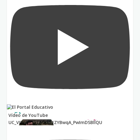
Vídeo de YouTube
UC_VIUnVRSkLAfKkF1ZYBwqA_PwImDSBllQU