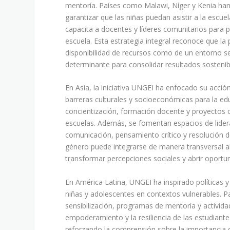
mentoría. Países como Malawi, Níger y Kenia han
garantizar que las niñas puedan asistir a la escu
capacita a docentes y líderes comunitarios para pr
escuela. Esta estrategia integral reconoce que la
disponibilidad de recursos como de un entorno se
determinante para consolidar resultados sostenib
En Asia, la iniciativa UNGEI ha enfocado su acci
barreras culturales y socioeconómicas para la 
concientización, formación docente y proyectos 
escuelas. Además, se fomentan espacios de lidera
comunicación, pensamiento crítico y resolución 
género puede integrarse de manera transversal al
transformar percepciones sociales y abrir oportun
En América Latina, UNGEI ha inspirado políticas y
niñas y adolescentes en contextos vulnerables. 
sensibilización, programas de mentoría y activida
empoderamiento y la resiliencia de las estudiantes
reforzando la comprensión sobre la importancia