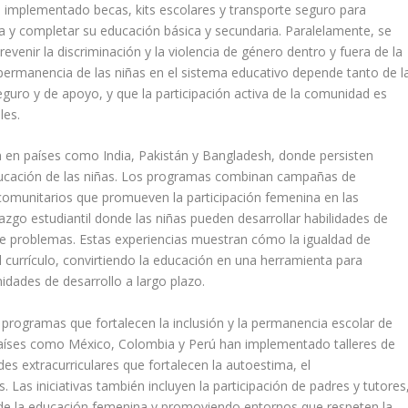
 implementado becas, kits escolares y transporte seguro para
ela y completar su educación básica y secundaria. Paralelamente, se
evenir la discriminación y la violencia de género dentro y fuera de la
 permanencia de las niñas en el sistema educativo depende tanto de l
guro y de apoyo, y que la participación activa de la comunidad es
les.
ón en países como India, Pakistán y Bangladesh, donde persisten
educación de las niñas. Los programas combinan campañas de
comunitarios que promueven la participación femenina en las
zgo estudiantil donde las niñas pueden desarrollar habilidades de
de problemas. Estas experiencias muestran cómo la igualdad de
 currículo, convirtiendo la educación en una herramienta para
idades de desarrollo a largo plazo.
 programas que fortalecen la inclusión y la permanencia escolar de
Países como México, Colombia y Perú han implementado talleres de
des extracurriculares que fortalecen la autoestima, el
. Las iniciativas también incluyen la participación de padres y tutores
 de la educación femenina y promoviendo entornos que respeten la