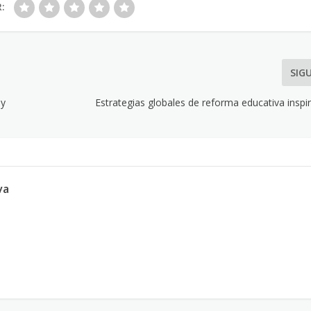
R:
SIG
 y
Estrategias globales de reforma educativa inspi
va