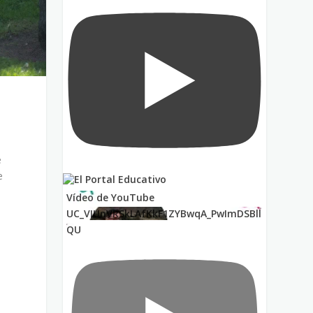
e
e
Vídeo de YouTube
UC_VIUnVRSkLAfKkF1ZYBwqA_PwImDSBll
QU