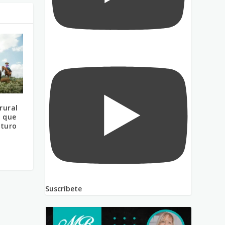
rural
a que
uturo
Suscríbete