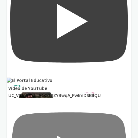
Vídeo de YouTube
UC_VIUnVRSkLAfKkF1ZYBwqA_PwImDSBllQU