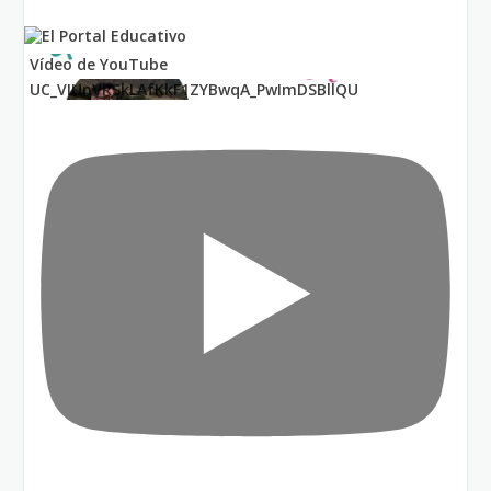
Vídeo de YouTube
UC_VIUnVRSkLAfKkF1ZYBwqA_PwImDSBllQU