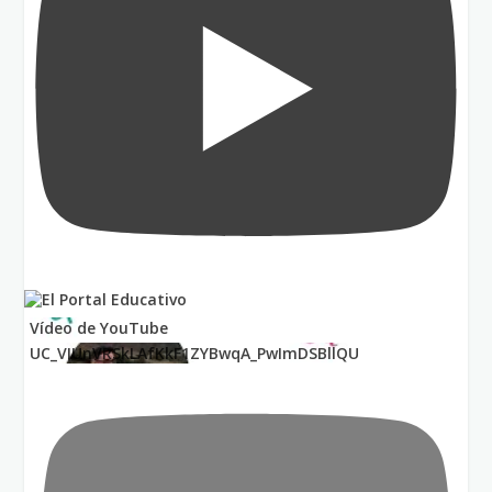
Vídeo de YouTube
UC_VIUnVRSkLAfKkF1ZYBwqA_PwImDSBllQU