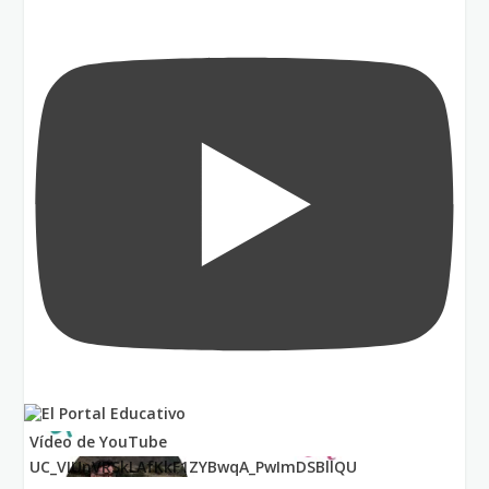
Vídeo de YouTube
UC_VIUnVRSkLAfKkF1ZYBwqA_PwImDSBllQU