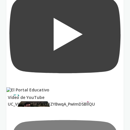
Vídeo de YouTube
UC_VIUnVRSkLAfKkF1ZYBwqA_PwImDSBllQU