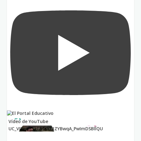
Vídeo de YouTube
UC_VIUnVRSkLAfKkF1ZYBwqA_PwImDSBllQU