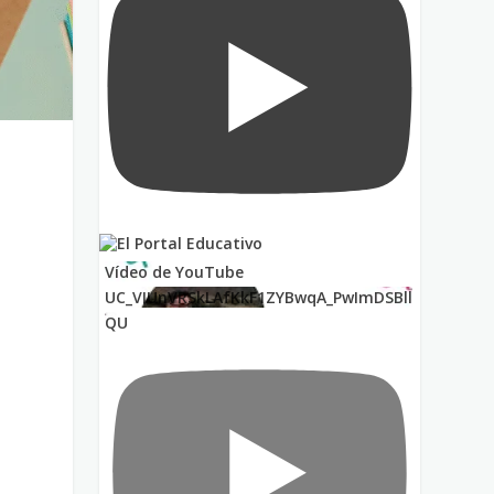
Vídeo de YouTube
UC_VIUnVRSkLAfKkF1ZYBwqA_PwImDSBll
QU
o