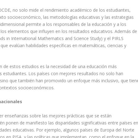
 OCDE, no solo mide el rendimiento académico de los estudiantes,
xto socioeconómico, las metodologías educativas y las estrategias
dimensional permite a los responsables de la educación y a los
los elementos que influyen en los resultados educativos. Además de
ds in International Mathematics and Science Study) y el PIRLS
) que evalúan habilidades específicas en matemáticas, ciencias y
en de estos estudios es la necesidad de una educación más
s estudiantes. Los países con mejores resultados no solo han
 sino que también han promovido un enfoque más inclusivo, que tien
 contextos socioeconómicos.
nacionales
er enseñanzas sobre las mejores prácticas que se están
 ponen de manifiesto las disparidades significativas entre países e
dades educativas. Por ejemplo, algunos países de Europa del Norte
 en PISA, y las políticas que implementan, como el enfoque en la