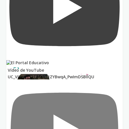
Vídeo de YouTube
UC_VIUnVRSkLAfKkF1ZYBwqA_PwImDSBllQU