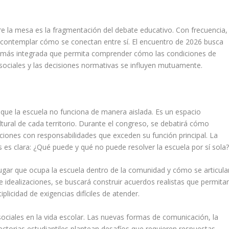
e la mesa es la fragmentación del debate educativo. Con frecuencia,
n contemplar cómo se conectan entre sí. El encuentro de 2026 busca
 más integrada que permita comprender cómo las condiciones de
s sociales y las decisiones normativas se influyen mutuamente.
que la escuela no funciona de manera aislada. Es un espacio
ltural de cada territorio. Durante el congreso, se debatirá cómo
tuciones con responsabilidades que exceden su función principal. La
 es clara: ¿Qué puede y qué no puede resolver la escuela por sí sola
 lugar que ocupa la escuela dentro de la comunidad y cómo se articula
de idealizaciones, se buscará construir acuerdos realistas que permita
iplicidad de exigencias difíciles de atender.
ociales en la vida escolar. Las nuevas formas de comunicación, la
yectorias estudiantiles plantean desafíos que requieren respuestas