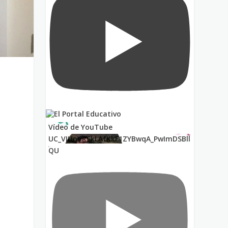
Vídeo de YouTube
UC_VIUnVRSkLAfKkF1ZYBwqA_PwImDSBll
QU