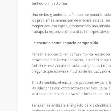
sentido o impacto real.
Uno de los grandes desafíos que se pondrán sobr
los problemas se analizan de manera aislada, si
romper con esa lógica, promoviendo una mirada
trabajo, la organización escolar, las expectativa
La escuela como espacio compartido
Pensar la educación en común implica reconocer 
atravesado por la realidad social, económica y cu
fortalecer ese vínculo sin sobrecargar a las insti
pregunta que atraviesa muchas de las discusiones
En este sentido, el encuentro propone revisar el
las relaciones con otros actores sociales. Lejos 
sostener la tarea educativa sin diluirla en una mult
También se analizará el impacto de los cambios s
aceleración de los tiempos y la diversidad de tra